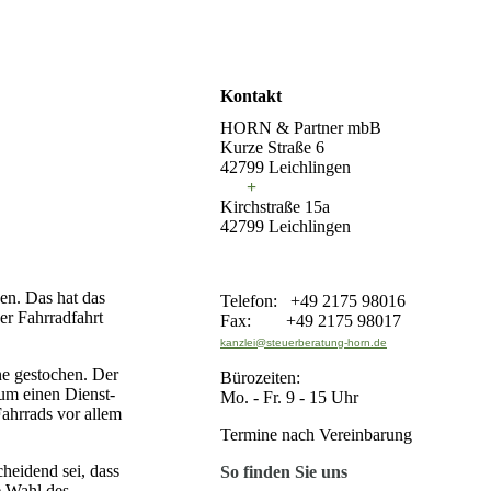
Kontakt
HORN & Partner mbB
Kurze Straße 6
42799 Leichlingen
+
Kirchstraße 15a
42799 Leichlingen
en. Das hat das
Telefon: +49 2175 98016
er Fahrradfahrt
Fax: +49 2175 98017
kanzlei@steuerberatung-horn.de
ne gestochen. Der
Bürozeiten:
 um einen Dienst-
Mo. - Fr. 9 - 15 Uhr
Fahrrads vor allem
Termine nach Vereinbarung
cheidend sei, dass
So finden Sie uns
e Wahl des