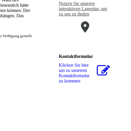
Nutzen Sie unseren
ienenstich hätte
interaktiven La­ge­plan, um
gnen können. Der
zu uns zu finden
enhängen. Das
 Verfügung gestellt.
Kontaktformular
Klicken Sie hier
um zu unserem
Kon­takt­for­mu­lar
zu kommen