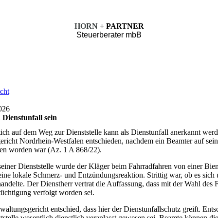
HORN
+ PARTNER
Steuerberater mbB
cht
026
 Dienstunfall sein
ich auf dem Weg zur Dienststelle kann als Dienstunfall anerkannt werd
richt Nordrhein-Westfalen entschieden, nachdem ein Beamter auf sein
hen worden war (Az. 1 A 868/22).
iner Dienststelle wurde der Kläger beim Fahrradfahren von einer Bie
eine lokale Schmerz- und Entzündungsreaktion. Strittig war, ob es sich
ndelte. Der Dienstherr vertrat die Auffassung, dass mit der Wahl des 
tüchtigung verfolgt worden sei.
ltungsgericht entschied, dass hier der Dienstunfallschutz greift. Ents
tstelle wesentlich dienstlich veranlasst gewesen sei. Beamte können di