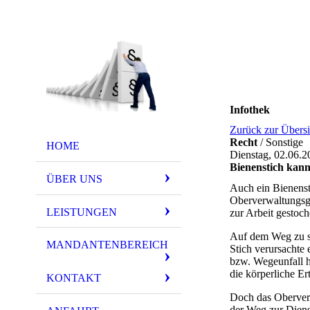
Infothek
Zurück zur Übersi
Recht
/ Sonstige
HOME
Dienstag, 02.06.2
Bienenstich kann
ÜBER UNS
Auch ein Bienenst
Oberverwaltungsge
LEISTUNGEN
zur Arbeit gestoc
Auf dem Weg zu se
MANDANTENBEREICH
Stich verursachte 
bzw. Wegeunfall ha
die körperliche Er
KONTAKT
Doch das Oberverwa
der Weg zur Diens