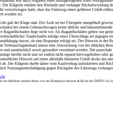
ie Reparatur war nach Angaben eines hinzugezogenen Audi-Vertragshändl
t. Die Klägerin erklärte den Rücktritt und verlangte Rückabwicklung d
ihr verschwiegen habe, dass das Fahrzeug einen größeren Unfall erlitte
ert worden sei.
öln gab der Klage statt. Der Audi sei bei Übergabe mangelhaft gewese
lschaden bei einem Gebrauchtwagen keine übliche und hinzunehmende
ßer Bagatellschaden liege nicht vor. Als Bagatellschäden gelten nur ger
irtschaftlicher Totalschaden infolge eines Überschlags sei dagegen ei
nabhängig davon, ob eine Reparatur erfolgt sei. Der Hinweis in der R
nem Verbrauchsgüterkauf müsse eine Abweichung von der üblichen Besc
en und ausdrücklich sowie gesondert vereinbart werden. Die pauschale
 genüge hierfür nicht und sei zudem nicht separat hervorgehoben oder ge
mündlicher Hinweis auf einen allenfalls kleineren Unfall decke das ta
t ab. Die Klägerin durfte daher vom Kaufvertrag zurücktreten und Rü
glich Nutzungsentschädigung gegen Rückgabe des Fahrzeugs verlangen
cht
in der Infothek werden Ihnen von der Redaktion Steuern & Recht der DATEV eG zur