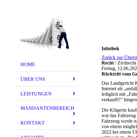
Infothek
Zurück zur Übersi
Recht
/ Zivilrech
HOME
Freitag, 12.06.20
Rücktritt vom G
ÜBER UNS
Das Landgericht Kö
Internet als „unf
LEISTUNGEN
lediglich mit „Fah
verkauft!!“ hinge
MANDANTENBEREICH
Die Klägerin kauf
war das Fahrzeug 
Fahrzeug werde nic
KONTAKT
von einem möglich
2022 bei einem Üb