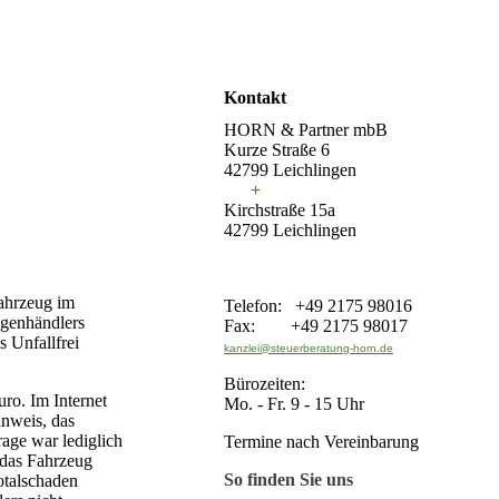
Kontakt
HORN & Partner mbB
Kurze Straße 6
42799 Leichlingen
+
Kirchstraße 15a
42799 Leichlingen
fahrzeug im
Telefon: +49 2175 98016
agenhändlers
Fax: +49 2175 98017
s Unfallfrei
kanzlei@steuerberatung-horn.de
Bürozeiten:
ro. Im Internet
Mo. - Fr. 9 - 15 Uhr
inweis, das
rage war lediglich
Termine nach Vereinbarung
 das Fahrzeug
So finden Sie uns
otalschaden