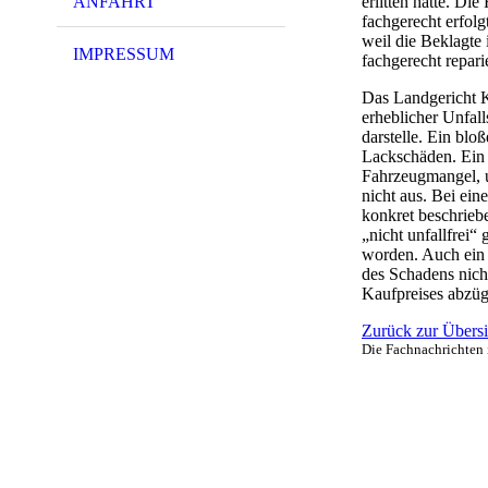
erlitten hatte. D
ANFAHRT
fachgerecht erfolg
weil die Beklagte 
IMPRESSUM
fachgerecht repari
Das Landgericht K
erheblicher Unfal
darstelle. Ein blo
Lackschäden. Ein w
Fahrzeugmangel, u
nicht aus. Bei ei
konkret beschrieb
„nicht unfallfrei“
worden. Auch ein 
des Schadens nich
Kaufpreises abzü
Zurück zur Übersi
Die Fachnachrichten 