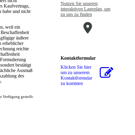
ers nicht
Nutzen Sie unseren
es Kaufvertrags,
interaktiven La­ge­plan, um
n habe und nicht
zu uns zu finden
n, weil ein
 Beschaffenheit
ingfügige äußere
n erheblicher
echnung reichte
haffenheit
Kontaktformular
 Formulierung
sondert bestätigt
Klicken Sie hier
tsächliche Ausmaß
um zu unserem
ckzahlung des
Kon­takt­for­mu­lar
.
zu kommen
 Verfügung gestellt.