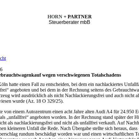
HORN
+ PARTNER
Steuerberater mbB
cht
t
26
ebrauchtwagenkauf wegen verschwiegenen Totalschadens
ln hatte einen Fall zu entscheiden, bei dem ein nachlackiertes Unfall
allfrei“ angeboten und bei dem in der Rechnung seitens des Gebrauchtw
rzeug wird ausdrücklich als nicht Nachlackierungsfrei und auch nicht al
wiesen wurde (Az. 18 O 329/25).
te von einem Autozentrum einen acht Jahre alten Audi A4 für 24.950 Eu
als „unfallfrei“ angeboten worden. In der Rechnung stand später der H
ht als nachlackierungsfrei und nicht als unfallfrei verkauft. Auf Nachf
en kleineren Unfall die Rede. Nach Übergabe stellte sich heraus, dass
erschlag rundum beschädigt worden war und einen wirtschaftlichen T